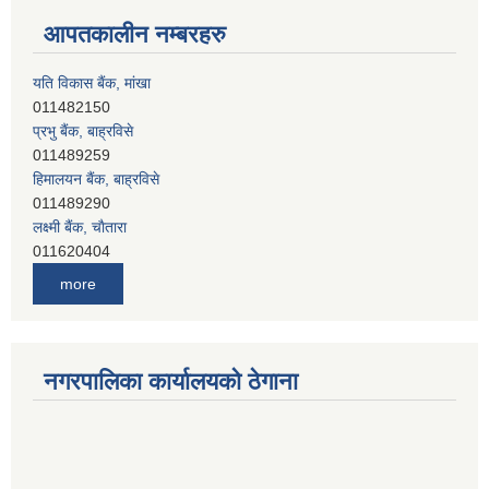
आपतकालीन नम्बरहरु
यति विकास बैंक, मांखा
011482150
प्रभु बैंक, बाह्रविसे
011489259
हिमालयन बैंक, बाह्रविसे
011489290
लक्ष्मी बैंक, चाैतारा
011620404
मेगा बैंक, चाैतारा
more
011620413
जनता बैंक, चाैतारा
011620406
देव विकास बैंक, बाह्रविसे
नगरपालिका कार्यालयको ठेगाना
011401005
देव विकास बैंक, जलविरे
011403051
सिभिल बैंक, मेलम्ची