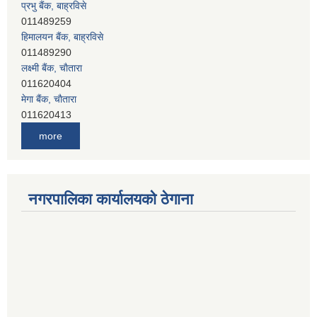
प्रभु बैंक, बाह्रविसे
011489259
हिमालयन बैंक, बाह्रविसे
011489290
लक्ष्मी बैंक, चाैतारा
011620404
मेगा बैंक, चाैतारा
011620413
जनता बैंक, चाैतारा
more
011620406
देव विकास बैंक, बाह्रविसे
011401005
देव विकास बैंक, जलविरे
नगरपालिका कार्यालयको ठेगाना
011403051
सिभिल बैंक, मेलम्ची
011401055
नेपाल क्रेडिट एण्ड कमर्स बैंक, चाैतारा
011620402
यति विकास बैंक, मांखा
011482150