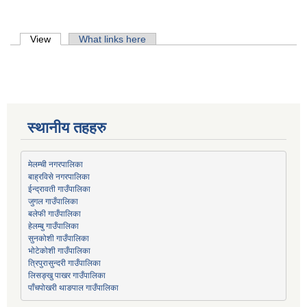
Primary tabs
View
(active tab)
What links here
स्थानीय तहहरु
मेलम्ची नगरपालिका
बाह्रविसे नगरपालिका
जुगल गाउँपालिका
हेलम्बु गाउँपालिका
भोटेकोशी गाउँपालिका
त्रिपुरासुन्दरी गाउँपालिका
लिसङ्खु पाखर गाउँपालिका
पाँचपोखरी थाङपाल गाउँपालिका