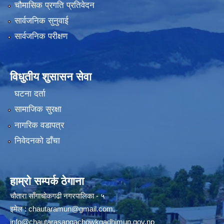
चौमासिक प्रगति प्रतिवेदन
सार्वजनिक सुनुवाई
सार्वजनिक परीक्षण
विधुतीय शुसासन सेवा
घटना दर्ता
सामाजिक सुरक्षा
नागरिक वडापत्र
निवेदनको ढाँचा
हाम्रो सम्पर्क ठेगाना
चौतारा साँगाचोकगढी नगरपालिका - ५
इमेल :
chautaramun@gmail.com
,
info@chautarasangachowkgadhimun.gov.np