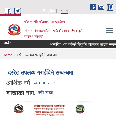
Skip to main content
English
नेपाली
चौतारा साँगाचोकगढी नगरपालिका
"चौतारा साँगाचोकगढीको सम्बृद्धिको आधार - शिक्षा, कृषि,
पर्यटन र पूर्वाधार"
अपडेट
आन्तरिक आय तर्फको विद्युतीय बोलपत्र आह्वान सम्बन्धी सू
You are here
Home
» दररेट उपलब्ध गराईदिने सम्बन्धमा
दररेट उपलब्ध गराईदिने सम्बन्धमा
आर्थिक वर्ष:
आ.व. ०८२-८३
शाखाको नाम:
कृषि शाखा