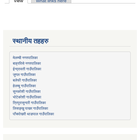
Primary tabs
View
(active tab)
What links here
स्थानीय तहहरु
मेलम्ची नगरपालिका
बाह्रविसे नगरपालिका
जुगल गाउँपालिका
हेलम्बु गाउँपालिका
भोटेकोशी गाउँपालिका
त्रिपुरासुन्दरी गाउँपालिका
लिसङ्खु पाखर गाउँपालिका
पाँचपोखरी थाङपाल गाउँपालिका