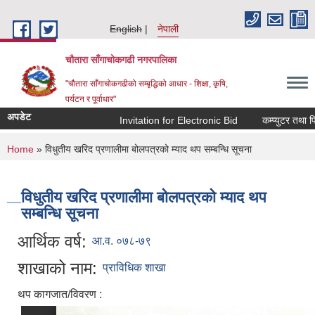
Skip to main content
English
नेपाली
चौतारा साँगाचोकगढी नगरपालिका
"चौतारा साँगाचोकगढीको सम्बृद्धिको आधार - शिक्षा, कृषि,
पर्यटन र पूर्वाधार"
अपडेट
Invitation for Electronic Bid
कम्प्युटर तथा प्र
You are here
Home
» विधुतीय खरिद प्रणालीमा बोलपत्रको म्याद थप सम्बन्धि सूचना
विधुतीय खरिद प्रणालीमा बोलपत्रको म्याद थप
सम्बन्धि सूचना
आर्थिक वर्ष:
आ.व. ०७८-७९
शाखाको नाम:
प्राविधिक शाखा
थप कागजात/विवरण :