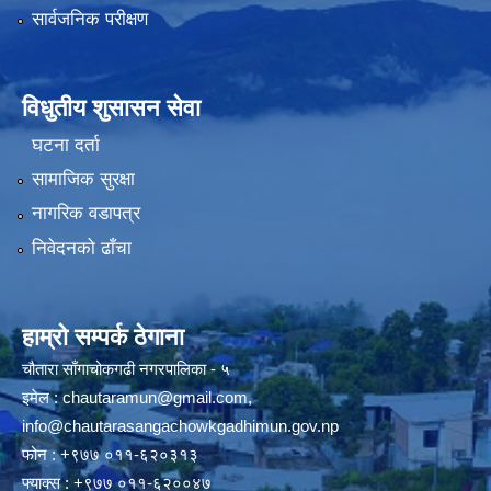
सार्वजनिक परीक्षण
विधुतीय शुसासन सेवा
घटना दर्ता
सामाजिक सुरक्षा
नागरिक वडापत्र
निवेदनको ढाँचा
हाम्रो सम्पर्क ठेगाना
चौतारा साँगाचोकगढी नगरपालिका - ५
इमेल :
chautaramun@gmail.com
,
info@chautarasangachowkgadhimun.gov.np
फोन : +९७७ ०११-६२०३१३
फ्याक्स : +९७७ ०११-६२००४७