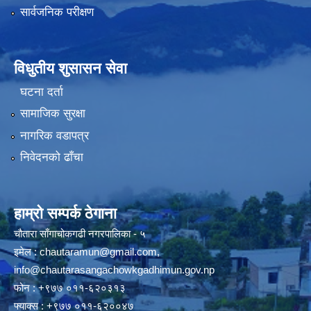
सार्वजनिक परीक्षण
विधुतीय शुसासन सेवा
घटना दर्ता
सामाजिक सुरक्षा
नागरिक वडापत्र
निवेदनको ढाँचा
हाम्रो सम्पर्क ठेगाना
चौतारा साँगाचोकगढी नगरपालिका - ५
इमेल :
chautaramun@gmail.com
,
info@chautarasangachowkgadhimun.gov.np
फोन : +९७७ ०११-६२०३१३
फ्याक्स : +९७७ ०११-६२००४७