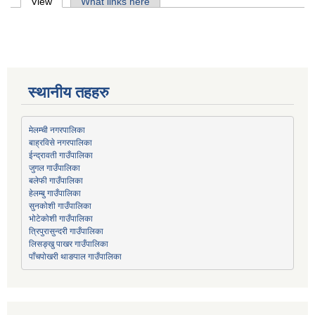
Primary tabs
View
(active tab)
What links here
स्थानीय तहहरु
मेलम्ची नगरपालिका
बाह्रविसे नगरपालिका
जुगल गाउँपालिका
हेलम्बु गाउँपालिका
भोटेकोशी गाउँपालिका
त्रिपुरासुन्दरी गाउँपालिका
लिसङ्खु पाखर गाउँपालिका
पाँचपोखरी थाङपाल गाउँपालिका