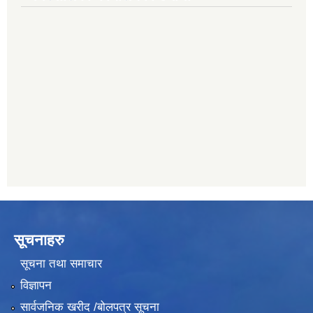
011401005
देव विकास बैंक, जलविरे
011403051
सिभिल बैंक, मेलम्ची
011401055
नेपाल क्रेडिट एण्ड कमर्स बैंक, चाैतारा
011620402
यति विकास बैंक, मांखा
011482150
सूचनाहरु
सूचना तथा समाचार
विज्ञापन
सार्वजनिक खरीद /बोलपत्र सूचना