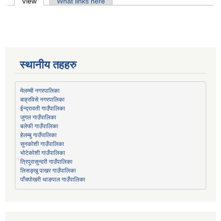
Primary tabs
View
(active tab)
What links here
स्थानीय तहहरु
मेलम्ची नगरपालिका
बाह्रविसे नगरपालिका
जुगल गाउँपालिका
हेलम्बु गाउँपालिका
भोटेकोशी गाउँपालिका
त्रिपुरासुन्दरी गाउँपालिका
लिसङ्खु पाखर गाउँपालिका
पाँचपोखरी थाङपाल गाउँपालिका