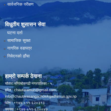
सार्वजनिक परीक्षण
विधुतीय शुसासन सेवा
घटना दर्ता
सामाजिक सुरक्षा
नागरिक वडापत्र
निवेदनको ढाँचा
हाम्रो सम्पर्क ठेगाना
चौतारा साँगाचोकगढी नगरपालिका - ५
इमेल :
chautaramun@gmail.com
,
info@chautarasangachowkgadhimun.gov.np
फोन : +९७७ ०११-६२०३१३
फ्याक्स : +९७७ ०११-६२००४७