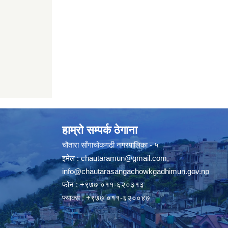
हाम्रो सम्पर्क ठेगाना
चौतारा साँगाचोकगढी नगरपालिका - ५
इमेल :
chautaramun@gmail.com
,
info@chautarasangachowkgadhimun.gov.np
फोन : +९७७ ०११-६२०३१३
फ्याक्स : +९७७ ०११-६२००४७