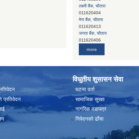
लक्ष्मी बैंक, चाैतारा
011620404
मेगा बैंक, चाैतारा
011620413
जनता बैंक, चाैतारा
011620406
देव विकास बैंक, बाह्रविसे
more
011401005
देव विकास बैंक, जलविरे
011403051
सिभिल बैंक, मेलम्ची
विधुतीय शुसासन सेवा
011401055
नेपाल क्रेडिट एण्ड कमर्स बैंक, चाैतारा
प्रतिवेदन
घटना दर्ता
011620402
 प्रतिवेदन
सामाजिक सुरक्षा
यति विकास बैंक, मांखा
011482150
वाई
नागरिक वडापत्र
प्रभु बैंक, बाह्रविसे
्षण
निवेदनको ढाँचा
011489259