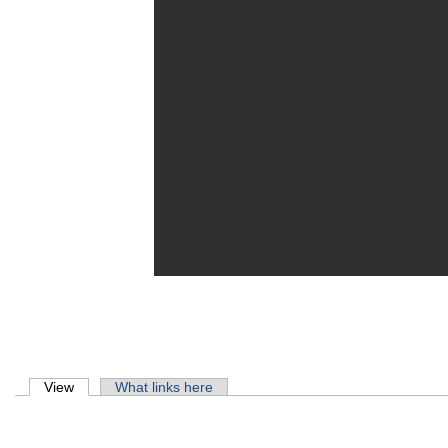
Primary tabs
View
(active tab)
What links here