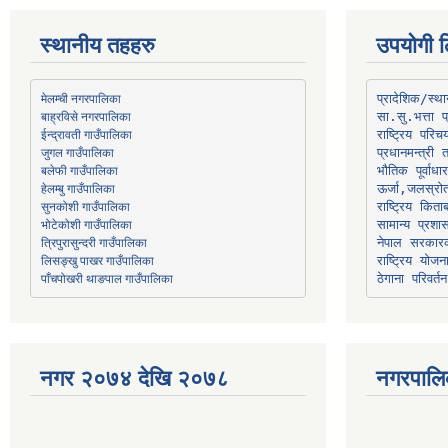
स्थानीय तहहरु
उपयोगी ल
मेलम्ची नगरपालिका
प्रादेशिक/स्
बाह्रविसे नगरपालिका
जुगल गाउँपालिका
प्रधानमन्त्री 
भौतिक पूर्वाध
हेलम्बु गाउँपालिका
ऊर्जा,जलस्रो
भोटेकोशी गाउँपालिका
सामान्य प्रशा
त्रिपुरासुन्दरी गाउँपालिका
नेपाल सरकारक
लिसङ्खु पाखर गाउँपालिका
राष्ट्रिय योज
पाँचपोखरी थाङपाल गाउँपालिका
ठेगाना परिवर्तन
नगर २०७४ देखि २०७८
नगरपालि