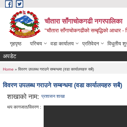
Skip to main content
चौतारा साँगाचोकगढी नगरपालिका
"चौतारा साँगाचोकगढीको सम्बृद्धिको आधार - शिक्
गृहपृष्ठ
परिचय
वडा कार्यालय
प्रतिवेदन
विधुतीय श
अपडेट
You are here
Home
» विवरण उपलब्ध गराउने सम्बन्धमा (वडा कार्यालयहरु सबै)
विवरण उपलब्ध गराउने सम्बन्धमा (वडा कार्यालयहरु सबै)
शाखाको नाम:
प्रशासन शाखा
थप कागजात/विवरण :