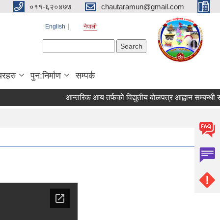
०११-६२०४७७
chautaramun@gmail.com
English
नेपाली
Search form
Search
यरहरु
पुन:निर्माण
सम्पर्क
आन्तरिक आय तर्फको विद्युतीय बोलपत्र आह्वान सम्बन्धी सूचना 