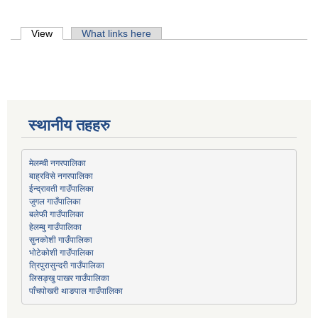
Primary tabs
View
(active tab)
What links here
स्थानीय तहहरु
मेलम्ची नगरपालिका
बाह्रविसे नगरपालिका
जुगल गाउँपालिका
हेलम्बु गाउँपालिका
भोटेकोशी गाउँपालिका
त्रिपुरासुन्दरी गाउँपालिका
लिसङ्खु पाखर गाउँपालिका
पाँचपोखरी थाङपाल गाउँपालिका