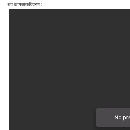
थप कागजात/विवरण :