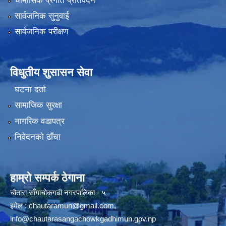
चौमासिक प्रगति प्रतिवेदन
सार्वजनिक सुनुवाई
सार्वजनिक परीक्षण
विधुतीय शुसासन सेवा
घटना दर्ता
सामाजिक सुरक्षा
नागरिक वडापत्र
निवेदनको ढाँचा
हाम्रो सम्पर्क ठेगाना
चौतारा साँगाचोकगढी नगरपालिका - ५
इमेल :
chautaramun@gmail.com
,
info@chautarasangachowkgadhimun.gov.np