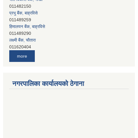
011482150
प्रभु बैंक, बाह्रविसे
011489259
हिमालयन बैंक, बाह्रविसे
011489290
लक्ष्मी बैंक, चाैतारा
011620404
मेगा बैंक, चाैतारा
more
011620413
जनता बैंक, चाैतारा
011620406
देव विकास बैंक, बाह्रविसे
नगरपालिका कार्यालयको ठेगाना
011401005
देव विकास बैंक, जलविरे
011403051
सिभिल बैंक, मेलम्ची
011401055
नेपाल क्रेडिट एण्ड कमर्स बैंक, चाैतारा
011620402