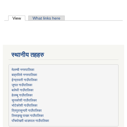
Primary tabs
View
(active tab)
What links here
स्थानीय तहहरु
मेलम्ची नगरपालिका
बाह्रविसे नगरपालिका
जुगल गाउँपालिका
हेलम्बु गाउँपालिका
भोटेकोशी गाउँपालिका
त्रिपुरासुन्दरी गाउँपालिका
लिसङ्खु पाखर गाउँपालिका
पाँचपोखरी थाङपाल गाउँपालिका