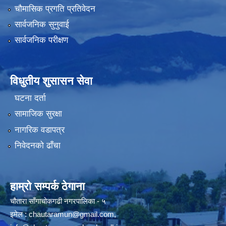
चौमासिक प्रगति प्रतिवेदन
सार्वजनिक सुनुवाई
सार्वजनिक परीक्षण
विधुतीय शुसासन सेवा
घटना दर्ता
सामाजिक सुरक्षा
नागरिक वडापत्र
निवेदनको ढाँचा
हाम्रो सम्पर्क ठेगाना
चौतारा साँगाचोकगढी नगरपालिका - ५
इमेल :
chautaramun@gmail.com
,