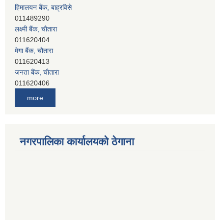
हिमालयन बैंक, बाह्रविसे
011489290
लक्ष्मी बैंक, चाैतारा
011620404
मेगा बैंक, चाैतारा
011620413
जनता बैंक, चाैतारा
011620406
देव विकास बैंक, बाह्रविसे
more
011401005
देव विकास बैंक, जलविरे
011403051
सिभिल बैंक, मेलम्ची
नगरपालिका कार्यालयको ठेगाना
011401055
नेपाल क्रेडिट एण्ड कमर्स बैंक, चाैतारा
011620402
यति विकास बैंक, मांखा
011482150
प्रभु बैंक, बाह्रविसे
011489259