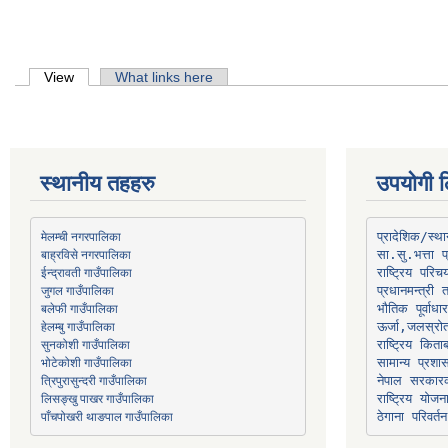
Primary tabs
View
(active tab)
What links here
स्थानीय तहहरु
उपयोगी ल
मेलम्ची नगरपालिका
प्रादेशिक/स्
बाह्रविसे नगरपालिका
जुगल गाउँपालिका
प्रधानमन्त्री 
भौतिक पूर्वाध
हेलम्बु गाउँपालिका
ऊर्जा,जलस्रो
भोटेकोशी गाउँपालिका
सामान्य प्रशा
त्रिपुरासुन्दरी गाउँपालिका
नेपाल सरकारक
लिसङ्खु पाखर गाउँपालिका
राष्ट्रिय योज
पाँचपोखरी थाङपाल गाउँपालिका
ठेगाना परिवर्तन