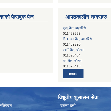
काको फेसबुक पेज
आपतकालीन नम्बरहरु
प्रभु बैंक, बाह्रविसे
011489259
हिमालयन बैंक, बाह्रविसे
011489290
लक्ष्मी बैंक, चाैतारा
011620404
मेगा बैंक, चाैतारा
011620413
जनता बैंक, चाैतारा
more
011620406
देव विकास बैंक, बाह्रविसे
011401005
देव विकास बैंक, जलविरे
विधुतीय शुसासन सेवा
011403051
सिभिल बैंक, मेलम्ची
प्रतिवेदन
घटना दर्ता
011401055