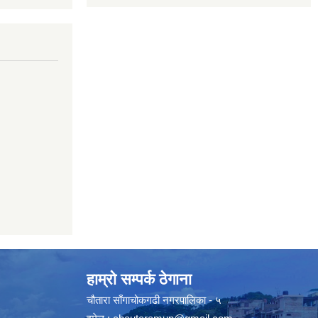
हाम्रो सम्पर्क ठेगाना
चौतारा साँगाचोकगढी नगरपालिका - ५