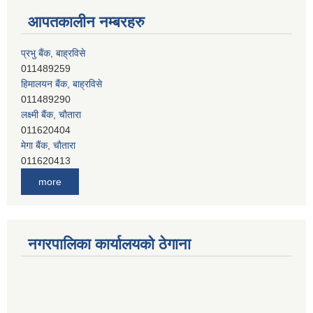
आपतकालीन नम्बरहरु
प्रभु बैंक, बाह्रविसे
011489259
हिमालयन बैंक, बाह्रविसे
011489290
लक्ष्मी बैंक, चाैतारा
011620404
मेगा बैंक, चाैतारा
011620413
जनता बैंक, चाैतारा
011620406
देव विकास बैंक, बाह्रविसे
more
011401005
देव विकास बैंक, जलविरे
011403051
सिभिल बैंक, मेलम्ची
नगरपालिका कार्यालयको ठेगाना
011401055
नेपाल क्रेडिट एण्ड कमर्स बैंक, चाैतारा
011620402
यति विकास बैंक, मांखा