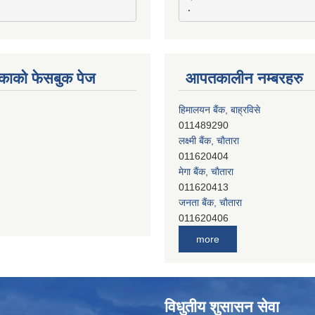
काको फेसबुक पेज
आपतकालीन नम्बरहरु
हिमालयन बैंक, बाह्रविसे
011489290
लक्ष्मी बैंक, चाैतारा
011620404
मेगा बैंक, चाैतारा
011620413
जनता बैंक, चाैतारा
011620406
देव विकास बैंक, बाह्रविसे
more
011401005
देव विकास बैंक, जलविरे
011403051
सिभिल बैंक, मेलम्ची
विधुतीय शुसासन सेवा
011401055