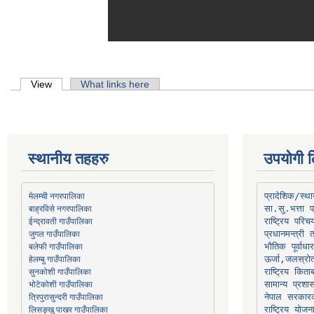
Primary tabs
View
(active tab)
What links here
स्थानीय तहहरु
उपयोगी ल
मेलम्ची नगरपालिका
प्रादेशिक/स्
बाह्रविसे नगरपालिका
जुगल गाउँपालिका
प्रधानमन्त्री 
भौतिक पूर्वाध
हेलम्बु गाउँपालिका
ऊर्जा,जलस्रो
भोटेकोशी गाउँपालिका
सामान्य प्रशा
त्रिपुरासुन्दरी गाउँपालिका
नेपाल सरकारक
लिसङ्खु पाखर गाउँपालिका
राष्ट्रिय योज