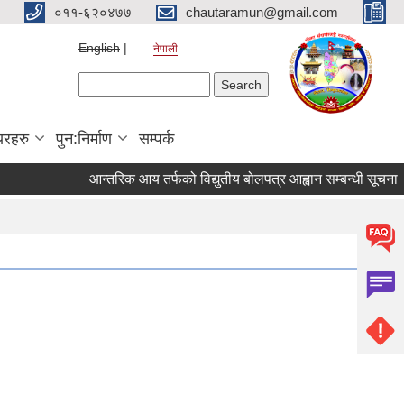
०११-६२०४७७
chautaramun@gmail.com
English
नेपाली
Search form
Search
यरहरु
पुन:निर्माण
सम्पर्क
आन्तरिक आय तर्फको विद्युतीय बोलपत्र आह्वान सम्बन्धी सूचना । (इन्