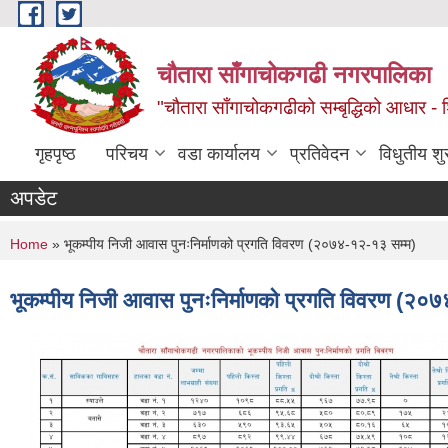
Skip to main content
चौतारा साँगाचोकगढी नगरपालिका
"चौतारा साँगाचोकगढीको सम्बृद्धिको आधार - शिक्
गृहपृष्ठ
परिचय
वडा कार्यालय
प्रतिवेदन
विधुतीय श
अपडेट
You are here
Home
» भूकम्पीय निजी आवास पुनःनिर्माणको प्रगति विवरण (२०७४-१२-१३ सम्म)
भूकम्पीय निजी आवास पुनःनिर्माणको प्रगति विवरण (२०