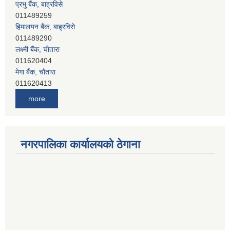
हिमालयन बैंक, बाह्रविसे
011489290
लक्ष्मी बैंक, चाैतारा
011620404
मेगा बैंक, चाैतारा
011620413
जनता बैंक, चाैतारा
011620406
देव विकास बैंक, बाह्रविसे
more
011401005
देव विकास बैंक, जलविरे
011403051
नगरपालिका कार्यालयको ठेगाना
सिभिल बैंक, मेलम्ची
011401055
नेपाल क्रेडिट एण्ड कमर्स बैंक, चाैतारा
011620402
यति विकास बैंक, मांखा
011482150
प्रभु बैंक, बाह्रविसे
011489259