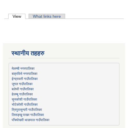
Primary tabs
View
(active tab)
What links here
स्थानीय तहहरु
मेलम्ची नगरपालिका
बाह्रविसे नगरपालिका
जुगल गाउँपालिका
हेलम्बु गाउँपालिका
भोटेकोशी गाउँपालिका
त्रिपुरासुन्दरी गाउँपालिका
लिसङ्खु पाखर गाउँपालिका
पाँचपोखरी थाङपाल गाउँपालिका