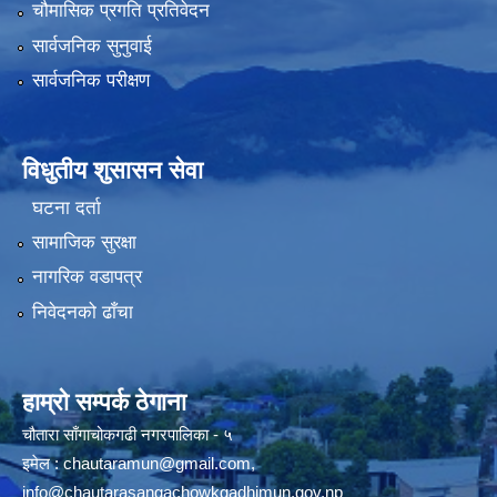
चौमासिक प्रगति प्रतिवेदन
सार्वजनिक सुनुवाई
सार्वजनिक परीक्षण
विधुतीय शुसासन सेवा
घटना दर्ता
सामाजिक सुरक्षा
नागरिक वडापत्र
निवेदनको ढाँचा
हाम्रो सम्पर्क ठेगाना
चौतारा साँगाचोकगढी नगरपालिका - ५
इमेल :
chautaramun@gmail.com
,
info@chautarasangachowkgadhimun.gov.np