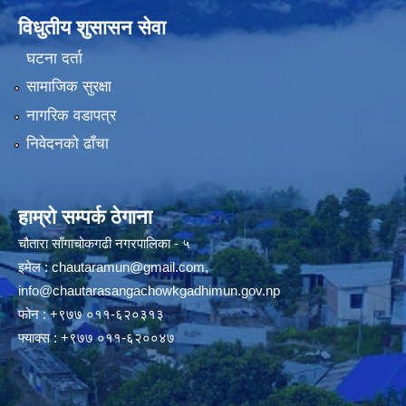
विधुतीय शुसासन सेवा
घटना दर्ता
सामाजिक सुरक्षा
नागरिक वडापत्र
निवेदनको ढाँचा
हाम्रो सम्पर्क ठेगाना
चौतारा साँगाचोकगढी नगरपालिका - ५
इमेल :
chautaramun@gmail.com
,
info@chautarasangachowkgadhimun.gov.np
फोन : +९७७ ०११-६२०३१३
फ्याक्स : +९७७ ०११-६२००४७