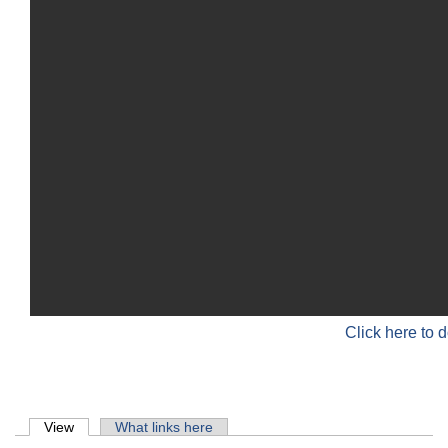
Click here to 
Primary tabs
View
(active tab)
What links here