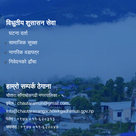
विधुतीय शुसासन सेवा
घटना दर्ता
सामाजिक सुरक्षा
नागरिक वडापत्र
निवेदनको ढाँचा
हाम्रो सम्पर्क ठेगाना
चौतारा साँगाचोकगढी नगरपालिका - ५
इमेल :
chautaramun@gmail.com
,
info@chautarasangachowkgadhimun.gov.np
फोन : +९७७ ०११-६२०३१३
फ्याक्स : +९७७ ०११-६२००४७