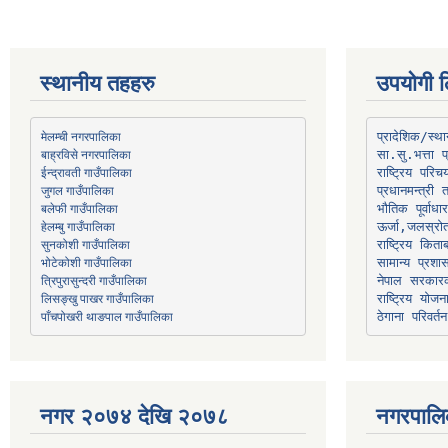
स्थानीय तहहरु
उपयोगी ल
मेलम्ची नगरपालिका
प्रादेशिक/स्
बाह्रविसे नगरपालिका
जुगल गाउँपालिका
प्रधानमन्त्री 
भौतिक पूर्वाध
हेलम्बु गाउँपालिका
ऊर्जा,जलस्रो
भोटेकोशी गाउँपालिका
सामान्य प्रशा
त्रिपुरासुन्दरी गाउँपालिका
नेपाल सरकारक
लिसङ्खु पाखर गाउँपालिका
राष्ट्रिय योज
पाँचपोखरी थाङपाल गाउँपालिका
ठेगाना परिवर्तन
नगर २०७४ देखि २०७८
नगरपालि