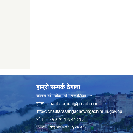
हाम्रो सम्पर्क ठेगाना
चौतारा साँगाचोकगढी नगरपालिका - ५
इमेल :
chautaramun@gmail.com
,
info@chautarasangachowkgadhimun.gov.np
फोन : +९७७ ०११-६२०३१३
फ्याक्स : +९७७ ०११-६२००४७