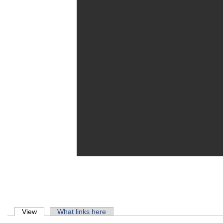
Primary tabs
View
(active tab)
What links here