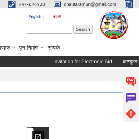
०११-६२०४७७
chautaramun@gmail.com
English
नेपाली
Search form
Search
यरहरु
पुन:निर्माण
सम्पर्क
Invitation for Electronic Bid
कम्प्युटर तथ