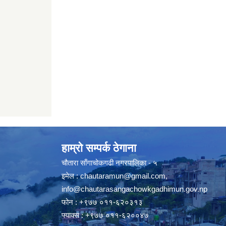
हाम्रो सम्पर्क ठेगाना
चौतारा साँगाचोकगढी नगरपालिका - ५
इमेल :
chautaramun@gmail.com
,
info@chautarasangachowkgadhimun.gov.np
फोन : +९७७ ०११-६२०३१३
फ्याक्स : +९७७ ०११-६२००४७