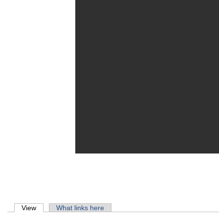
Primary tabs
View
(active tab)
What links here