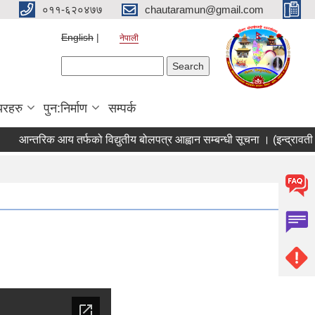
०११-६२०४७७
chautaramun@gmail.com
English
नेपाली
Search form
Search
यरहरु
पुन:निर्माण
सम्पर्क
आन्तरिक आय तर्फको विद्युतीय बोलपत्र आह्वान सम्बन्धी सूचना । (इन्द्रावती तर्फ)