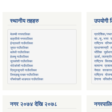
स्थानीय तहहरु
उपयोगी ल
मेलम्ची नगरपालिका
प्रादेशिक/स्
बाह्रविसे नगरपालिका
जुगल गाउँपालिका
प्रधानमन्त्री 
भौतिक पूर्वाध
हेलम्बु गाउँपालिका
ऊर्जा,जलस्रो
भोटेकोशी गाउँपालिका
सामान्य प्रशा
त्रिपुरासुन्दरी गाउँपालिका
नेपाल सरकारक
लिसङ्खु पाखर गाउँपालिका
राष्ट्रिय योज
पाँचपोखरी थाङपाल गाउँपालिका
ठेगाना परिवर्तन
नगर २०७४ देखि २०७८
नगरपालि