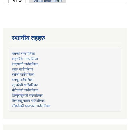
Primary tabs
View
(active tab)
What links here
स्थानीय तहहरु
मेलम्ची नगरपालिका
बाह्रविसे नगरपालिका
जुगल गाउँपालिका
हेलम्बु गाउँपालिका
भोटेकोशी गाउँपालिका
त्रिपुरासुन्दरी गाउँपालिका
लिसङ्खु पाखर गाउँपालिका
पाँचपोखरी थाङपाल गाउँपालिका