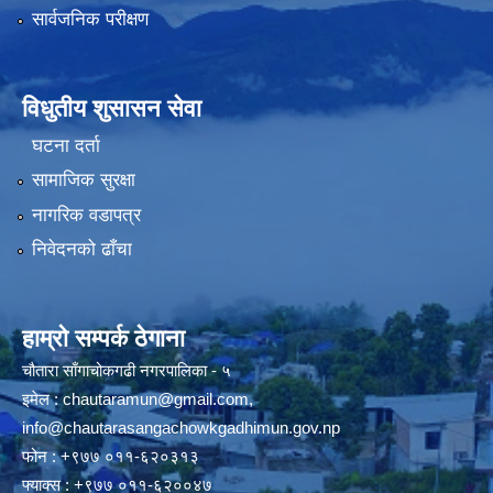
सार्वजनिक परीक्षण
विधुतीय शुसासन सेवा
घटना दर्ता
सामाजिक सुरक्षा
नागरिक वडापत्र
निवेदनको ढाँचा
हाम्रो सम्पर्क ठेगाना
चौतारा साँगाचोकगढी नगरपालिका - ५
इमेल :
chautaramun@gmail.com
,
info@chautarasangachowkgadhimun.gov.np
फोन : +९७७ ०११-६२०३१३
फ्याक्स : +९७७ ०११-६२००४७