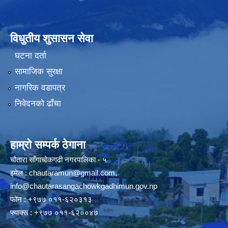
विधुतीय शुसासन सेवा
घटना दर्ता
सामाजिक सुरक्षा
नागरिक वडापत्र
निवेदनको ढाँचा
हाम्रो सम्पर्क ठेगाना
चौतारा साँगाचोकगढी नगरपालिका - ५
इमेल :
chautaramun@gmail.com
,
info@chautarasangachowkgadhimun.gov.np
फोन : +९७७ ०११-६२०३१३
फ्याक्स : +९७७ ०११-६२००४७