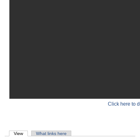
Click here to 
Primary tabs
View
(active tab)
What links here