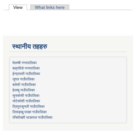
Primary tabs
View
(active tab)
What links here
स्थानीय तहहरु
मेलम्ची नगरपालिका
बाह्रविसे नगरपालिका
जुगल गाउँपालिका
हेलम्बु गाउँपालिका
भोटेकोशी गाउँपालिका
त्रिपुरासुन्दरी गाउँपालिका
लिसङ्खु पाखर गाउँपालिका
पाँचपोखरी थाङपाल गाउँपालिका