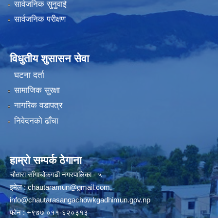
सार्वजनिक सुनुवाई
सार्वजनिक परीक्षण
विधुतीय शुसासन सेवा
घटना दर्ता
सामाजिक सुरक्षा
नागरिक वडापत्र
निवेदनको ढाँचा
हाम्रो सम्पर्क ठेगाना
चौतारा साँगाचोकगढी नगरपालिका - ५
इमेल :
chautaramun@gmail.com
,
info@chautarasangachowkgadhimun.gov.np
फोन : +९७७ ०११-६२०३१३