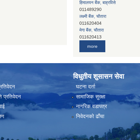
011489290
लक्ष्मी बैंक, चाैतारा
011620404
मेगा बैंक, चाैतारा
011620413
जनता बैंक, चाैतारा
011620406
more
देव विकास बैंक, बाह्रविसे
011401005
देव विकास बैंक, जलविरे
011403051
विधुतीय शुसासन सेवा
सिभिल बैंक, मेलम्ची
प्रतिवेदन
घटना दर्ता
011401055
नेपाल क्रेडिट एण्ड कमर्स बैंक, चाैतारा
 प्रतिवेदन
सामाजिक सुरक्षा
011620402
वाई
नागरिक वडापत्र
यति विकास बैंक, मांखा
011482150
्षण
निवेदनको ढाँचा
प्रभु बैंक, बाह्रविसे
011489259