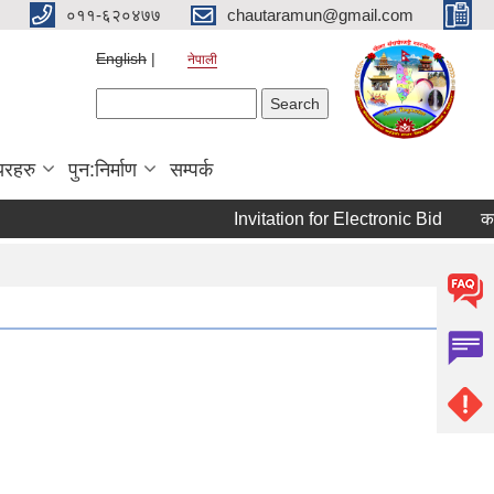
०११-६२०४७७
chautaramun@gmail.com
English
नेपाली
Search form
Search
यरहरु
पुन:निर्माण
सम्पर्क
Invitation for Electronic Bid
कम्प्