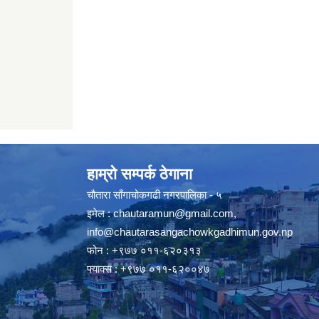
हाम्रो सम्पर्क ठेगाना
चौतारा साँगाचोकगढी नगरपालिका - ५
इमेल :
chautaramun@gmail.com
,
info@chautarasangachowkgadhimun.gov.np
फोन : +९७७ ०११-६२०३१३
फ्याक्स : +९७७ ०११-६२००४७