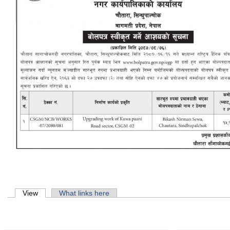
Primary tabs
View
(active tab)
What links here