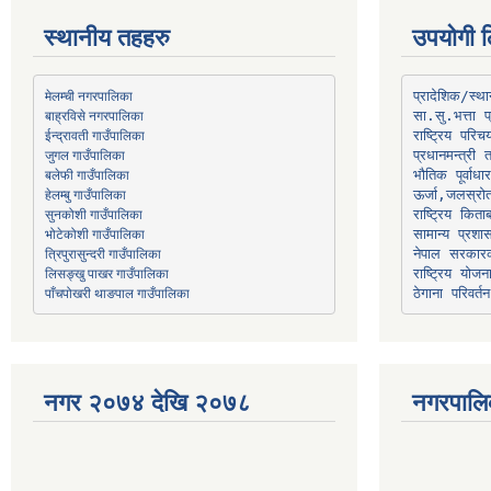
स्थानीय तहहरु
उपयोगी ल
मेलम्ची नगरपालिका
प्रादेशिक/स्
बाह्रविसे नगरपालिका
जुगल गाउँपालिका
प्रधानमन्त्री 
भौतिक पूर्वाध
हेलम्बु गाउँपालिका
ऊर्जा,जलस्रो
भोटेकोशी गाउँपालिका
सामान्य प्रशा
त्रिपुरासुन्दरी गाउँपालिका
नेपाल सरकारक
लिसङ्खु पाखर गाउँपालिका
राष्ट्रिय योज
पाँचपोखरी थाङपाल गाउँपालिका
ठेगाना परिवर्तन
नगर २०७४ देखि २०७८
नगरपालि