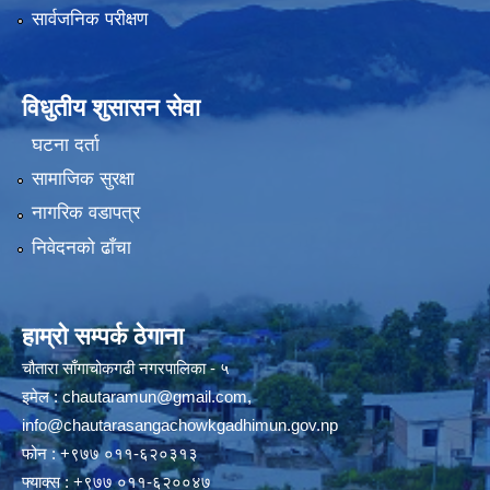
सार्वजनिक परीक्षण
विधुतीय शुसासन सेवा
घटना दर्ता
सामाजिक सुरक्षा
नागरिक वडापत्र
निवेदनको ढाँचा
हाम्रो सम्पर्क ठेगाना
चौतारा साँगाचोकगढी नगरपालिका - ५
इमेल :
chautaramun@gmail.com
,
info@chautarasangachowkgadhimun.gov.np
फोन : +९७७ ०११-६२०३१३
फ्याक्स : +९७७ ०११-६२००४७