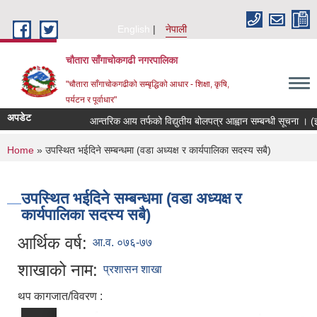
Skip to main content
English
नेपाली
चौतारा साँगाचोकगढी नगरपालिका
"चौतारा साँगाचोकगढीको सम्बृद्धिको आधार - शिक्षा, कृषि,
पर्यटन र पूर्वाधार"
अपडेट
आन्तरिक आय तर्फको विद्युतीय बोलपत्र आह्वान सम्बन्धी सूचना । (इन्द्र
You are here
Home
» उपस्थित भईदिने सम्बन्धमा (वडा अध्यक्ष र कार्यपालिका सदस्य सबै)
उपस्थित भईदिने सम्बन्धमा (वडा अध्यक्ष र
कार्यपालिका सदस्य सबै)
आर्थिक वर्ष:
आ.व. ०७६-७७
शाखाको नाम:
प्रशासन शाखा
थप कागजात/विवरण :