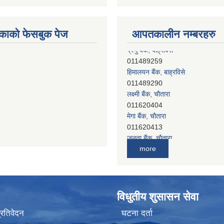
काको फेसबुक पेज
आपतकालीन नम्बरहरु
हिमालयन बैंक, बाह्रविसे
011489290
लक्ष्मी बैंक, चाैतारा
011620404
मेगा बैंक, चाैतारा
011620413
जनता बैंक, चाैतारा
011620406
देव विकास बैंक, बाह्रविसे
more
011401005
देव विकास बैंक, जलविरे
011403051
सिभिल बैंक, मेलम्ची
विधुतीय शुसासन सेवा
011401055
नेपाल क्रेडिट एण्ड कमर्स बैंक, चाैतारा
प्रतिवेदन
घटना दर्ता
011620402