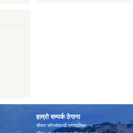
हाम्रो सम्पर्क ठेगाना
चौतारा साँगाचोकगढी नगरपालिका - ५