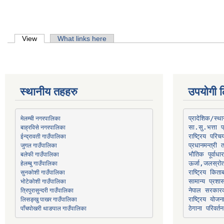
Primary tabs
View
(active tab)
What links here
स्थानीय तहहरु
उपयोगी ल
मेलम्ची नगरपालिका
प्रादेशिक/स्
बाह्रविसे नगरपालिका
जुगल गाउँपालिका
प्रधानमन्त्री 
भौतिक पूर्वाध
हेलम्बु गाउँपालिका
ऊर्जा,जलस्रो
भोटेकोशी गाउँपालिका
सामान्य प्रशा
त्रिपुरासुन्दरी गाउँपालिका
नेपाल सरकारक
लिसङ्खु पाखर गाउँपालिका
राष्ट्रिय योज
पाँचपोखरी थाङपाल गाउँपालिका
ठेगाना परिवर्तन