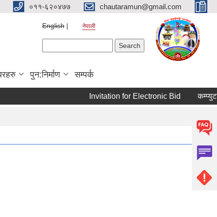
०११-६२०४७७
chautaramun@gmail.com
English
नेपाली
Search form
Search
यरहरु
पुन:निर्माण
सम्पर्क
Invitation for Electronic Bid
कम्प्युटर 