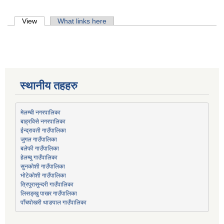
Primary tabs
View
(active tab)
What links here
स्थानीय तहहरु
मेलम्ची नगरपालिका
बाह्रविसे नगरपालिका
जुगल गाउँपालिका
हेलम्बु गाउँपालिका
भोटेकोशी गाउँपालिका
त्रिपुरासुन्दरी गाउँपालिका
लिसङ्खु पाखर गाउँपालिका
पाँचपोखरी थाङपाल गाउँपालिका