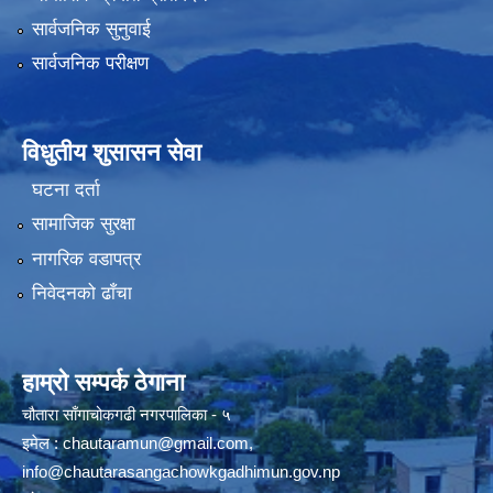
सार्वजनिक सुनुवाई
सार्वजनिक परीक्षण
विधुतीय शुसासन सेवा
घटना दर्ता
सामाजिक सुरक्षा
नागरिक वडापत्र
निवेदनको ढाँचा
हाम्रो सम्पर्क ठेगाना
चौतारा साँगाचोकगढी नगरपालिका - ५
इमेल :
chautaramun@gmail.com
,
info@chautarasangachowkgadhimun.gov.np