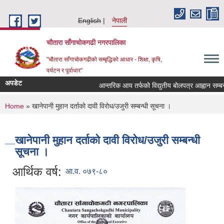
Skip to main content
English
नेपाली
चौतारा साँगाचोकगढी नगरपालिका
"चौतारा साँगाचोकगढीको सम्बृद्धिको आधार - शिक्षा, कृषि,
पर्यटन र पूर्वाधार"
अपडेट
आन्तरिक आय तर्फको विद्युतीय बोलपत्र आह्वान सम्बन्धी स
You are here
Home
» खानेपानी मुहान दर्ताको दावी विरोध/उजुरी सम्बन्धी सूचना ।
खानेपानी मुहान दर्ताको दावी विरोध/उजुरी सम्बन्धी
सूचना ।
आर्थिक वर्ष:
आ.व. ०७९-८०