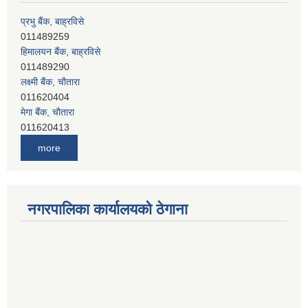
हिमालयन बैंक, बाह्रविसे
011489290
लक्ष्मी बैंक, चाैतारा
011620404
मेगा बैंक, चाैतारा
011620413
जनता बैंक, चाैतारा
011620406
देव विकास बैंक, बाह्रविसे
more
011401005
देव विकास बैंक, जलविरे
011403051
सिभिल बैंक, मेलम्ची
नगरपालिका कार्यालयको ठेगाना
011401055
नेपाल क्रेडिट एण्ड कमर्स बैंक, चाैतारा
011620402
यति विकास बैंक, मांखा
011482150
प्रभु बैंक, बाह्रविसे