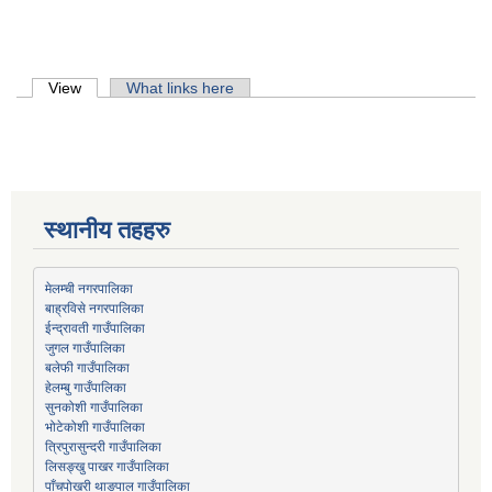
Primary tabs
View
(active tab)
What links here
स्थानीय तहहरु
मेलम्ची नगरपालिका
बाह्रविसे नगरपालिका
जुगल गाउँपालिका
हेलम्बु गाउँपालिका
भोटेकोशी गाउँपालिका
त्रिपुरासुन्दरी गाउँपालिका
लिसङ्खु पाखर गाउँपालिका
पाँचपोखरी थाङपाल गाउँपालिका