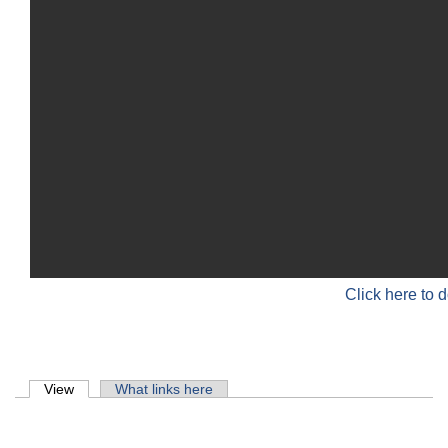
Click here to 
Primary tabs
View
(active tab)
What links here