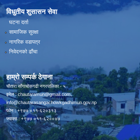
विधुतीय शुसासन सेवा
घटना दर्ता
सामाजिक सुरक्षा
नागरिक वडापत्र
निवेदनको ढाँचा
हाम्रो सम्पर्क ठेगाना
चौतारा साँगाचोकगढी नगरपालिका - ५
इमेल :
chautaramun@gmail.com
,
info@chautarasangachowkgadhimun.gov.np
फोन : +९७७ ०११-६२०३१३
फ्याक्स : +९७७ ०११-६२००४७