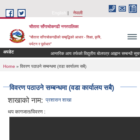
Skip to main content
English
नेपाली
चौतारा साँगाचोकगढी नगरपालिका
"चौतारा साँगाचोकगढीको सम्बृद्धिको आधार - शिक्षा, कृषि,
पर्यटन र पूर्वाधार"
अपडेट
आन्तरिक आय तर्फको विद्युतीय बोलपत्र आह्वान सम्बन्धी सूचना । 
You are here
Home
» विवरण पठाउने सम्बन्धमा (वडा कार्यालय सबै)
विवरण पठाउने सम्बन्धमा (वडा कार्यालय सबै)
शाखाको नाम:
प्रशासन शाखा
थप कागजात/विवरण :