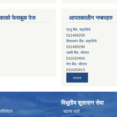
काको फेसबुक पेज
आपतकालीन नम्बरहरु
प्रभु बैंक, बाह्रविसे
011489259
हिमालयन बैंक, बाह्रविसे
011489290
लक्ष्मी बैंक, चाैतारा
011620404
मेगा बैंक, चाैतारा
011620413
जनता बैंक, चाैतारा
more
011620406
देव विकास बैंक, बाह्रविसे
011401005
देव विकास बैंक, जलविरे
विधुतीय शुसासन सेवा
011403051
सिभिल बैंक, मेलम्ची
प्रतिवेदन
घटना दर्ता
011401055