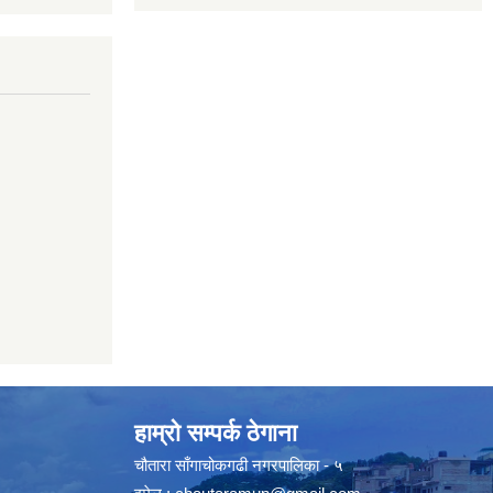
हाम्रो सम्पर्क ठेगाना
चौतारा साँगाचोकगढी नगरपालिका - ५