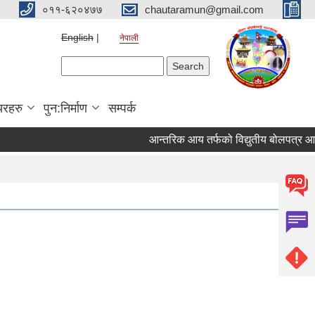
०११-६२०४७७
chautaramun@gmail.com
English
नेपाली
Search form
Search
यरहरु
पुन:निर्माण
सम्पर्क
आन्तरिक आय तर्फको विद्युतीय बोलपत्र आह्वान सम