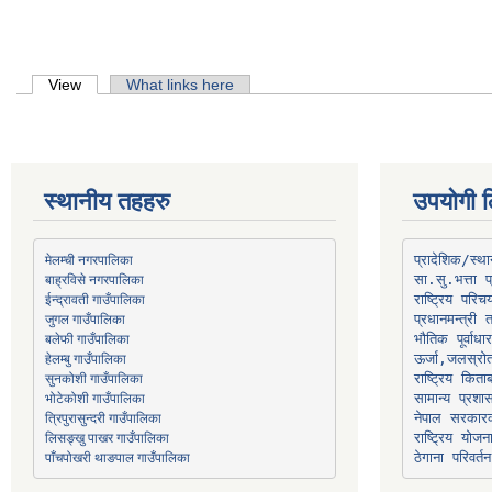
Primary tabs
View
(active tab)
What links here
स्थानीय तहहरु
उपयोगी ल
मेलम्ची नगरपालिका
प्रादेशिक/स्
बाह्रविसे नगरपालिका
जुगल गाउँपालिका
प्रधानमन्त्री 
भौतिक पूर्वाध
हेलम्बु गाउँपालिका
ऊर्जा,जलस्रो
भोटेकोशी गाउँपालिका
सामान्य प्रशा
त्रिपुरासुन्दरी गाउँपालिका
नेपाल सरकारक
लिसङ्खु पाखर गाउँपालिका
राष्ट्रिय योज
पाँचपोखरी थाङपाल गाउँपालिका
ठेगाना परिवर्तन