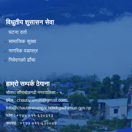
विधुतीय शुसासन सेवा
घटना दर्ता
सामाजिक सुरक्षा
नागरिक वडापत्र
निवेदनको ढाँचा
हाम्रो सम्पर्क ठेगाना
चौतारा साँगाचोकगढी नगरपालिका - ५
इमेल :
chautaramun@gmail.com
,
info@chautarasangachowkgadhimun.gov.np
फोन : +९७७ ०११-६२०३१३
फ्याक्स : +९७७ ०११-६२००४७