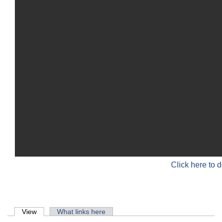
Click here to 
Primary tabs
View
(active tab)
What links here