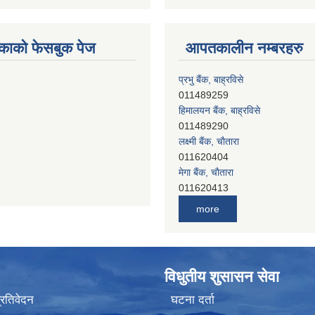
काको फेसबुक पेज
आपतकालीन नम्बरहरु
प्रभु बैंक, बाह्रविसे
011489259
हिमालयन बैंक, बाह्रविसे
011489290
लक्ष्मी बैंक, चाैतारा
011620404
मेगा बैंक, चाैतारा
011620413
जनता बैंक, चाैतारा
011620406
more
देव विकास बैंक, बाह्रविसे
011401005
देव विकास बैंक, जलविरे
011403051
विधुतीय शुसासन सेवा
सिभिल बैंक, मेलम्ची
प्रतिवेदन
घटना दर्ता
011401055