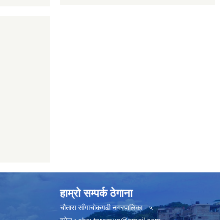
हाम्रो सम्पर्क ठेगाना
चौतारा साँगाचोकगढी नगरपालिका - ५