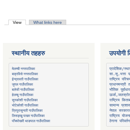
Primary tabs
View
(active tab)
What links here
स्थानीय तहहरु
उपयोगी ल
मेलम्ची नगरपालिका
प्रादेशिक/स्
बाह्रविसे नगरपालिका
जुगल गाउँपालिका
प्रधानमन्त्री 
भौतिक पूर्वाध
हेलम्बु गाउँपालिका
ऊर्जा,जलस्रो
भोटेकोशी गाउँपालिका
सामान्य प्रशा
त्रिपुरासुन्दरी गाउँपालिका
नेपाल सरकारक
लिसङ्खु पाखर गाउँपालिका
राष्ट्रिय योज
पाँचपोखरी थाङपाल गाउँपालिका
ठेगाना परिवर्तन