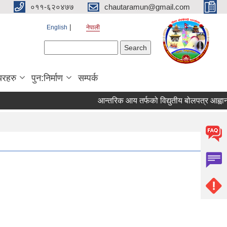
०११-६२०४७७
chautaramun@gmail.com
English
नेपाली
Search form
Search
यरहरु
पुन:निर्माण
सम्पर्क
आन्तरिक आय तर्फको विद्युतीय बोलपत्र आह्वान सम्बन