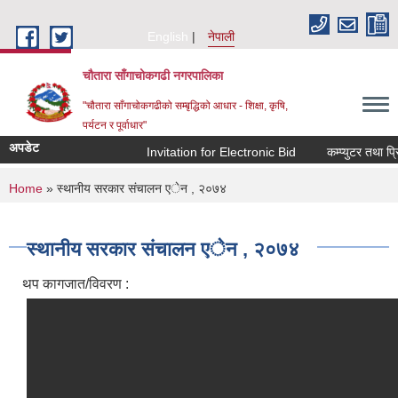
Skip to main content
English
नेपाली
चौतारा साँगाचोकगढी नगरपालिका
"चौतारा साँगाचोकगढीको सम्बृद्धिको आधार - शिक्षा, कृषि,
पर्यटन र पूर्वाधार"
अपडेट
Invitation for Electronic Bid
कम्प्युटर तथा प्रि
You are here
Home
» स्थानीय सरकार संचालन एेन , २०७४
स्थानीय सरकार संचालन एेन , २०७४
थप कागजात/विवरण :