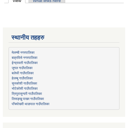
Primary tabs
View
(active tab)
What links here
स्थानीय तहहरु
मेलम्ची नगरपालिका
बाह्रविसे नगरपालिका
जुगल गाउँपालिका
हेलम्बु गाउँपालिका
भोटेकोशी गाउँपालिका
त्रिपुरासुन्दरी गाउँपालिका
लिसङ्खु पाखर गाउँपालिका
पाँचपोखरी थाङपाल गाउँपालिका