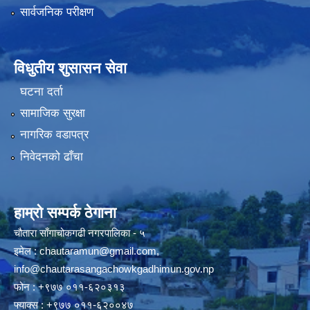
सार्वजनिक परीक्षण
विधुतीय शुसासन सेवा
घटना दर्ता
सामाजिक सुरक्षा
नागरिक वडापत्र
निवेदनको ढाँचा
हाम्रो सम्पर्क ठेगाना
चौतारा साँगाचोकगढी नगरपालिका - ५
इमेल :
chautaramun@gmail.com
,
info@chautarasangachowkgadhimun.gov.np
फोन : +९७७ ०११-६२०३१३
फ्याक्स : +९७७ ०११-६२००४७