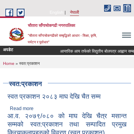
Skip to main content
English
नेपाली
चौतारा साँगाचोकगढी नगरपालिका
"चौतारा साँगाचोकगढीको सम्बृद्धिको आधार - शिक्षा, कृषि,
पर्यटन र पूर्वाधार"
अपडेट
आन्तरिक आय तर्फको विद्युतीय बोलपत्र आह्वान सम्बन्धी 
You are here
Home
» स्वत:प्रकाशन
स्वत:प्रकाशन
स्वत प्रकाशन २०८३ माघ देखि चैत सम्म
Read more
about स्वत प्रकाशन २०८३ माघ देखि चैत सम्म
आ.व. २०७९/०८० को माघ देखि चैत्र मसान्त
सम्मको स्वत:प्रकाशन तथा सम्पादित प्रमुख
क्रियाकलापहरुको विवरण (स्वत प्रकाशन)