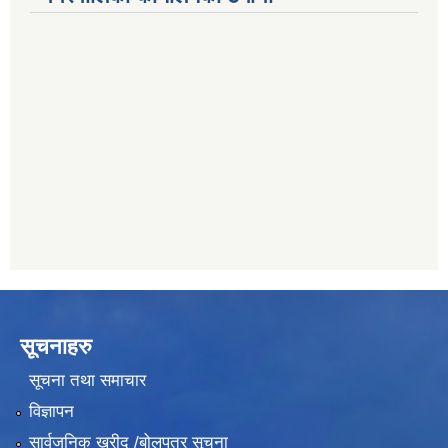
011403051
सिभिल बैंक, मेलम्ची
011401055
नेपाल क्रेडिट एण्ड कमर्स बैंक, चाैतारा
011620402
यति विकास बैंक, मांखा
011482150
सूचनाहरु
सूचना तथा समाचार
विज्ञापन
सार्वजनिक खरीद /बोलपत्र सूचना