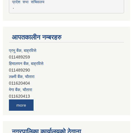
प्रदेश सभा सचिवालय
आपतकालीन नम्बरहरु
प्रभु बैंक, बाह्रविसे
011489259
हिमालयन बैंक, बाह्रविसे
011489290
लक्ष्मी बैंक, चाैतारा
011620404
मेगा बैंक, चाैतारा
011620413
जनता बैंक, चाैतारा
more
011620406
देव विकास बैंक, बाह्रविसे
011401005
देव विकास बैंक, जलविरे
नगरपालिका कार्यालयको ठेगाना