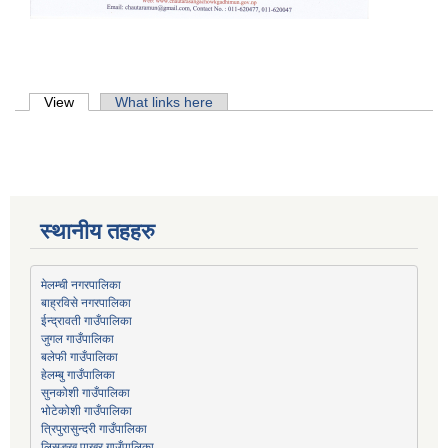
Primary tabs
View
(active tab)
What links here
स्थानीय तहहरु
मेलम्ची नगरपालिका
बाह्रविसे नगरपालिका
जुगल गाउँपालिका
हेलम्बु गाउँपालिका
भोटेकोशी गाउँपालिका
त्रिपुरासुन्दरी गाउँपालिका
लिसङ्खु पाखर गाउँपालिका