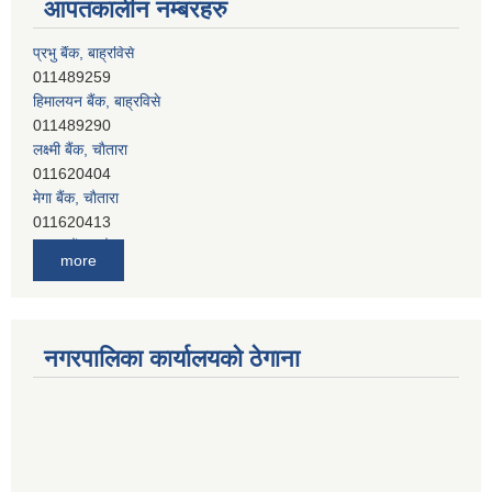
आपतकालीन नम्बरहरु
हिमालयन बैंक, बाह्रविसे
011489290
लक्ष्मी बैंक, चाैतारा
011620404
मेगा बैंक, चाैतारा
011620413
जनता बैंक, चाैतारा
011620406
देव विकास बैंक, बाह्रविसे
more
011401005
देव विकास बैंक, जलविरे
011403051
सिभिल बैंक, मेलम्ची
नगरपालिका कार्यालयको ठेगाना
011401055
नेपाल क्रेडिट एण्ड कमर्स बैंक, चाैतारा
011620402
यति विकास बैंक, मांखा
011482150