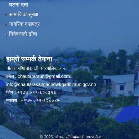
घटना दर्ता
सामाजिक सुरक्षा
नागरिक वडापत्र
निवेदनको ढाँचा
हाम्रो सम्पर्क ठेगाना
चौतारा साँगाचोकगढी नगरपालिका - ५
इमेल :
chautaramun@gmail.com
,
info@chautarasangachowkgadhimun.gov.np
फोन : +९७७ ०११-६२०३१३
फ्याक्स : +९७७ ०११-६२००४७
© 2026 चौतारा साँगाचोकगढी नगरपालिका