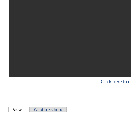
Click here to 
Primary tabs
View
(active tab)
What links here