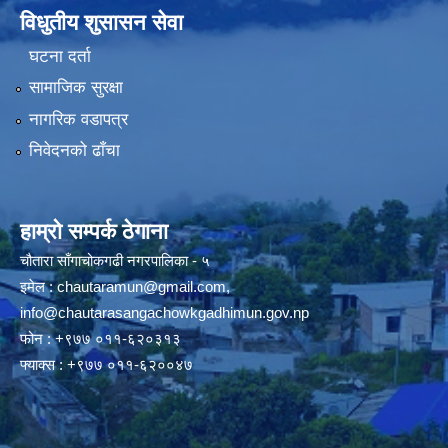
विधुतीय शुसासन सेवा
घटना दर्ता
सामाजिक सुरक्षा
नागरिक वडापत्र
निवेदनको ढाँचा
हाम्रो सम्पर्क ठेगाना
चौतारा साँगाचोकगढी नगरपालिका - ५
इमेल :
chautaramun@gmail.com
,
info@chautarasangachowkgadhimun.gov.np
फोन : +९७७ ०११-६२०३१३
फ्याक्स : +९७७ ०११-६२००४७