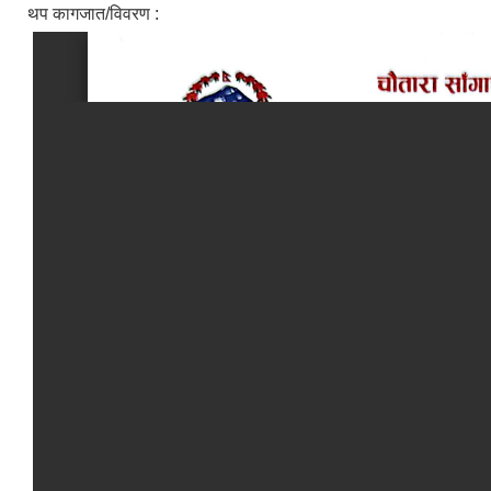
थप कागजात/विवरण :