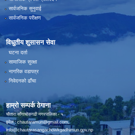
सार्वजनिक सुनुवाई
सार्वजनिक परीक्षण
विधुतीय शुसासन सेवा
घटना दर्ता
सामाजिक सुरक्षा
नागरिक वडापत्र
निवेदनको ढाँचा
हाम्रो सम्पर्क ठेगाना
चौतारा साँगाचोकगढी नगरपालिका - ५
इमेल :
chautaramun@gmail.com
,
info@chautarasangachowkgadhimun.gov.np