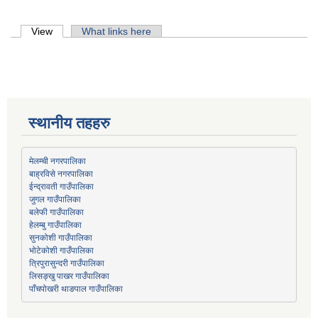
Primary tabs
View
(active tab)
What links here
स्थानीय तहहरु
मेलम्ची नगरपालिका
बाह्रविसे नगरपालिका
जुगल गाउँपालिका
हेलम्बु गाउँपालिका
भोटेकोशी गाउँपालिका
त्रिपुरासुन्दरी गाउँपालिका
लिसङ्खु पाखर गाउँपालिका
पाँचपोखरी थाङपाल गाउँपालिका