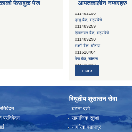
काको फेसबुक पेज
आपतकालीन नम्बरहरु
प्रभु बैंक, बाह्रविसे
011489259
हिमालयन बैंक, बाह्रविसे
011489290
लक्ष्मी बैंक, चाैतारा
011620404
मेगा बैंक, चाैतारा
011620413
जनता बैंक, चाैतारा
more
011620406
देव विकास बैंक, बाह्रविसे
011401005
देव विकास बैंक, जलविरे
विधुतीय शुसासन सेवा
011403051
सिभिल बैंक, मेलम्ची
प्रतिवेदन
घटना दर्ता
011401055
 प्रतिवेदन
सामाजिक सुरक्षा
नेपाल क्रेडिट एण्ड कमर्स बैंक, चाैतारा
011620402
वाई
नागरिक वडापत्र