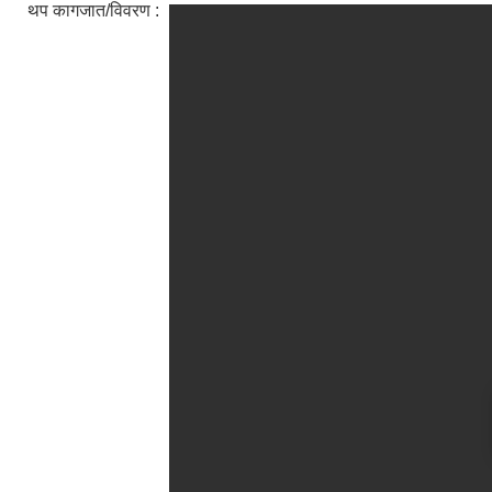
थप कागजात/विवरण :