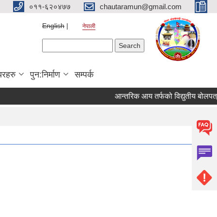
०११-६२०४७७
chautaramun@gmail.com
English
नेपाली
Search form
Search
यरहरु
पुन:निर्माण
सम्पर्क
आन्तरिक आय तर्फको विद्युतीय बोलपत्र आह्वा