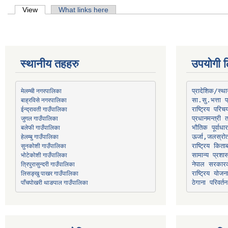
Primary tabs
View
(active tab)
What links here
स्थानीय तहहरु
उपयोगी ल
मेलम्ची नगरपालिका
प्रादेशिक/स्
बाह्रविसे नगरपालिका
जुगल गाउँपालिका
प्रधानमन्त्री 
भौतिक पूर्वाध
हेलम्बु गाउँपालिका
ऊर्जा,जलस्रो
भोटेकोशी गाउँपालिका
सामान्य प्रशा
त्रिपुरासुन्दरी गाउँपालिका
नेपाल सरकारक
लिसङ्खु पाखर गाउँपालिका
राष्ट्रिय योज
पाँचपोखरी थाङपाल गाउँपालिका
ठेगाना परिवर्तन