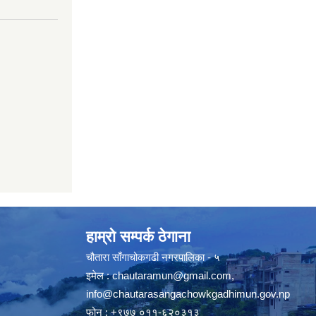
हाम्रो सम्पर्क ठेगाना
चौतारा साँगाचोकगढी नगरपालिका - ५
इमेल :
chautaramun@gmail.com
,
info@chautarasangachowkgadhimun.gov.np
फोन : +९७७ ०११-६२०३१३