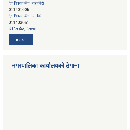
011401005
देव विकास बैंक, जलविरे
011403051
सिभिल बैंक, मेलम्ची
011401055
नेपाल क्रेडिट एण्ड कमर्स बैंक, चाैतारा
more
011620402
यति विकास बैंक, मांखा
011482150
प्रभु बैंक, बाह्रविसे
नगरपालिका कार्यालयको ठेगाना
011489259
हिमालयन बैंक, बाह्रविसे
011489290
लक्ष्मी बैंक, चाैतारा
011620404
मेगा बैंक, चाैतारा
011620413