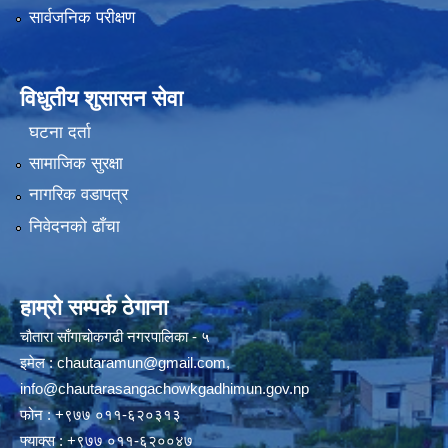
सार्वजनिक परीक्षण
विधुतीय शुसासन सेवा
घटना दर्ता
सामाजिक सुरक्षा
नागरिक वडापत्र
निवेदनको ढाँचा
हाम्रो सम्पर्क ठेगाना
चौतारा साँगाचोकगढी नगरपालिका - ५
इमेल :
chautaramun@gmail.com
,
info@chautarasangachowkgadhimun.gov.np
फोन : +९७७ ०११-६२०३१३
फ्याक्स : +९७७ ०११-६२००४७