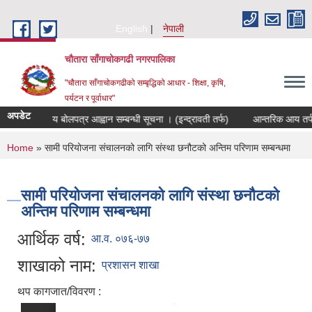
Skip to main content
English
नेपाली
चौतारा साँगाचोकगढी नगरपालिका
"चौतारा साँगाचोकगढीको सम्बृद्धिको आधार - शिक्षा, कृषि,
पर्यटन र पूर्वाधार"
अपडेट
को विद्युतीय बोलपत्र आह्वान सम्बन्धी सूचना । (इन्द्रावती तर्फ)
आन्तरिक आय तर्फको वि
You are here
Home
» सामी परियोजना संचालनको लागि संस्था छनौटको अन्तिम परिणाम सम्बन्धमा
सामी परियोजना संचालनको लागि संस्था छनौटको
अन्तिम परिणाम सम्बन्धमा
आर्थिक वर्ष:
आ.व. ०७६-७७
शाखाको नाम:
प्रशासन शाखा
थप कागजात/विवरण :