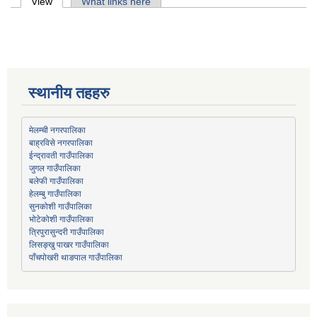
Primary tabs
View
(active tab)
What links here
स्थानीय तहहरु
मेलम्ची नगरपालिका
बाह्रविसे नगरपालिका
जुगल गाउँपालिका
हेलम्बु गाउँपालिका
भोटेकोशी गाउँपालिका
त्रिपुरासुन्दरी गाउँपालिका
लिसङ्खु पाखर गाउँपालिका
पाँचपोखरी थाङपाल गाउँपालिका