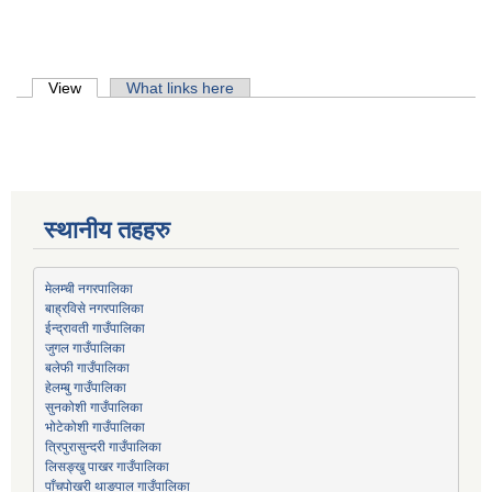
Primary tabs
View
(active tab)
What links here
स्थानीय तहहरु
मेलम्ची नगरपालिका
बाह्रविसे नगरपालिका
जुगल गाउँपालिका
हेलम्बु गाउँपालिका
भोटेकोशी गाउँपालिका
त्रिपुरासुन्दरी गाउँपालिका
लिसङ्खु पाखर गाउँपालिका
पाँचपोखरी थाङपाल गाउँपालिका