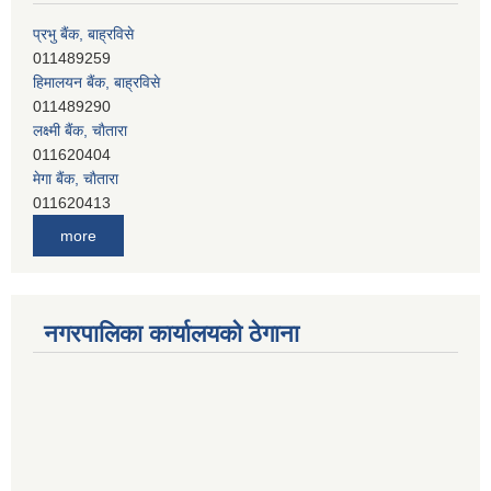
प्रभु बैंक, बाह्रविसे
011489259
हिमालयन बैंक, बाह्रविसे
011489290
लक्ष्मी बैंक, चाैतारा
011620404
मेगा बैंक, चाैतारा
011620413
जनता बैंक, चाैतारा
more
011620406
देव विकास बैंक, बाह्रविसे
011401005
देव विकास बैंक, जलविरे
नगरपालिका कार्यालयको ठेगाना
011403051
सिभिल बैंक, मेलम्ची
011401055
नेपाल क्रेडिट एण्ड कमर्स बैंक, चाैतारा
011620402
यति विकास बैंक, मांखा