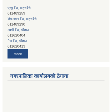
प्रभु बैंक, बाह्रविसे
011489259
हिमालयन बैंक, बाह्रविसे
011489290
लक्ष्मी बैंक, चाैतारा
011620404
मेगा बैंक, चाैतारा
011620413
जनता बैंक, चाैतारा
011620406
more
देव विकास बैंक, बाह्रविसे
011401005
देव विकास बैंक, जलविरे
नगरपालिका कार्यालयको ठेगाना
011403051
सिभिल बैंक, मेलम्ची
011401055
नेपाल क्रेडिट एण्ड कमर्स बैंक, चाैतारा
011620402
यति विकास बैंक, मांखा
011482150