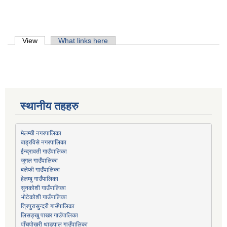
Primary tabs
View
(active tab)
What links here
स्थानीय तहहरु
मेलम्ची नगरपालिका
बाह्रविसे नगरपालिका
जुगल गाउँपालिका
हेलम्बु गाउँपालिका
भोटेकोशी गाउँपालिका
त्रिपुरासुन्दरी गाउँपालिका
लिसङ्खु पाखर गाउँपालिका
पाँचपोखरी थाङपाल गाउँपालिका