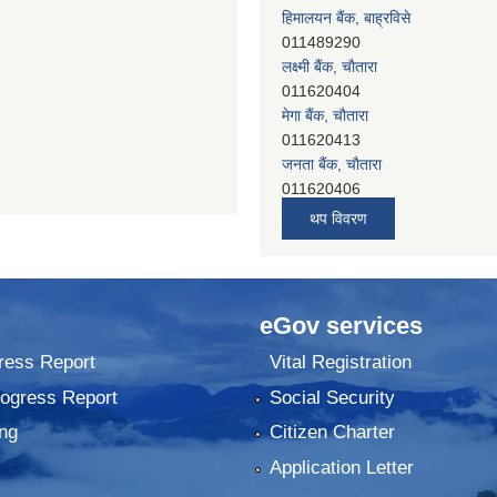
हिमालयन बैंक, बाह्रविसे
011489290
लक्ष्मी बैंक, चाैतारा
011620404
मेगा बैंक, चाैतारा
011620413
जनता बैंक, चाैतारा
011620406
देव विकास बैंक, बाह्रविसे
थप विवरण
011401005
देव विकास बैंक, जलविरे
011403051
सिभिल बैंक, मेलम्ची
eGov services
011401055
नेपाल क्रेडिट एण्ड कमर्स बैंक, चाैतारा
ress Report
Vital Registration
011620402
rogress Report
Social Security
यति विकास बैंक, मांखा
011482150
ng
Citizen Charter
प्रभु बैंक, बाह्रविसे
Application Letter
011489259