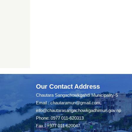
Our Contact Address
Chautara Sangachowkgahdi Municipality-5
Email :
chautaramun@gmail.com
,
info@chautarasangachowkgadhimun.gov.np
Phone: 0977 011-620313
Fax : +977 011-620047