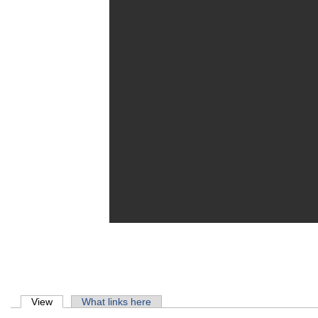
Primary tabs
View
(active tab)
What links here