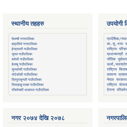
स्थानीय तहहरु
उपयोगी ल
मेलम्ची नगरपालिका
प्रादेशिक/स्
बाह्रविसे नगरपालिका
जुगल गाउँपालिका
प्रधानमन्त्री 
भौतिक पूर्वाध
हेलम्बु गाउँपालिका
ऊर्जा,जलस्रो
भोटेकोशी गाउँपालिका
सामान्य प्रशा
त्रिपुरासुन्दरी गाउँपालिका
नेपाल सरकारक
लिसङ्खु पाखर गाउँपालिका
राष्ट्रिय योज
पाँचपोखरी थाङपाल गाउँपालिका
ठेगाना परिवर्तन
नगर २०७४ देखि २०७८
नगरपालि