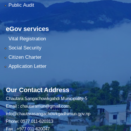
Public Audit
eGov services
Vital Registration
Social Security
Citizen Charter
Application Letter
Our Contact Address
Chautara Sangachowkgahdi Municipality-5
Email :
chautaramun@gmail.com
,
info@chautarasangachowkgadhimun.gov.np
Phone: 0977 011-620313
Fax : +977 011-620047