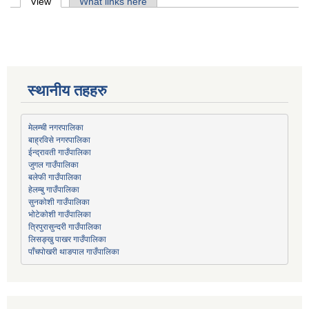
Primary tabs
View
(active tab)
What links here
स्थानीय तहहरु
मेलम्ची नगरपालिका
बाह्रविसे नगरपालिका
जुगल गाउँपालिका
हेलम्बु गाउँपालिका
भोटेकोशी गाउँपालिका
त्रिपुरासुन्दरी गाउँपालिका
लिसङ्खु पाखर गाउँपालिका
पाँचपोखरी थाङपाल गाउँपालिका