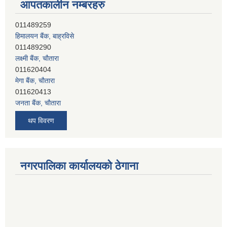
आपतकालीन नम्बरहरु
हिमालयन बैंक, बाह्रविसे
011489290
लक्ष्मी बैंक, चाैतारा
011620404
मेगा बैंक, चाैतारा
011620413
जनता बैंक, चाैतारा
011620406
देव विकास बैंक, बाह्रविसे
थप विवरण
011401005
देव विकास बैंक, जलविरे
011403051
सिभिल बैंक, मेलम्ची
नगरपालिका कार्यालयको ठेगाना
011401055
नेपाल क्रेडिट एण्ड कमर्स बैंक, चाैतारा
011620402
यति विकास बैंक, मांखा
011482150