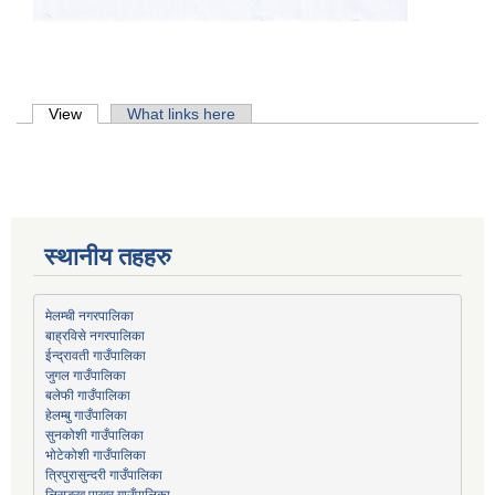
Primary tabs
View
(active tab)
What links here
स्थानीय तहहरु
मेलम्ची नगरपालिका
बाह्रविसे नगरपालिका
जुगल गाउँपालिका
हेलम्बु गाउँपालिका
भोटेकोशी गाउँपालिका
त्रिपुरासुन्दरी गाउँपालिका
लिसङ्खु पाखर गाउँपालिका