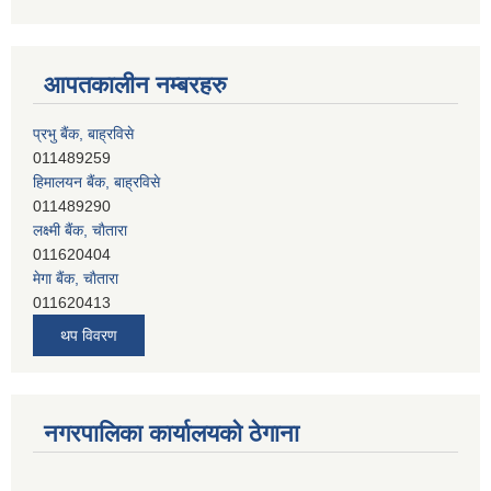
आपतकालीन नम्बरहरु
प्रभु बैंक, बाह्रविसे
011489259
हिमालयन बैंक, बाह्रविसे
011489290
लक्ष्मी बैंक, चाैतारा
011620404
मेगा बैंक, चाैतारा
011620413
जनता बैंक, चाैतारा
011620406
थप विवरण
देव विकास बैंक, बाह्रविसे
011401005
देव विकास बैंक, जलविरे
011403051
नगरपालिका कार्यालयको ठेगाना
सिभिल बैंक, मेलम्ची
011401055
नेपाल क्रेडिट एण्ड कमर्स बैंक, चाैतारा