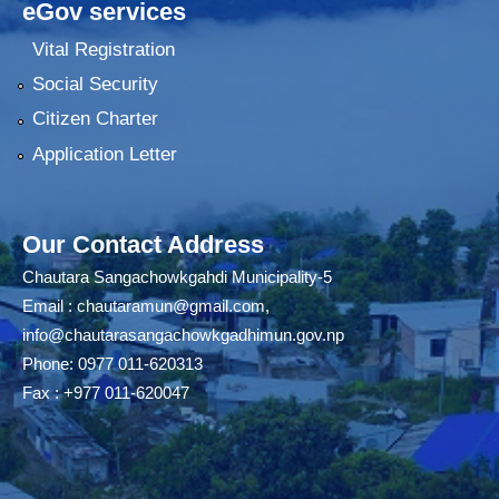
eGov services
Vital Registration
Social Security
Citizen Charter
Application Letter
Our Contact Address
Chautara Sangachowkgahdi Municipality-5
Email :
chautaramun@gmail.com
,
info@chautarasangachowkgadhimun.gov.np
Phone: 0977 011-620313
Fax : +977 011-620047