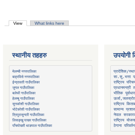
Primary tabs
View
(active tab)
What links here
स्थानीय तहहरु
उपयोगी ल
मेलम्ची नगरपालिका
प्रादेशिक/स्
बाह्रविसे नगरपालिका
जुगल गाउँपालिका
प्रधानमन्त्री 
भौतिक पूर्वाध
हेलम्बु गाउँपालिका
ऊर्जा,जलस्रो
भोटेकोशी गाउँपालिका
सामान्य प्रशा
त्रिपुरासुन्दरी गाउँपालिका
नेपाल सरकारक
लिसङ्खु पाखर गाउँपालिका
राष्ट्रिय योज
पाँचपोखरी थाङपाल गाउँपालिका
ठेगाना परिवर्तन