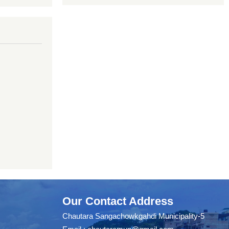
Our Contact Address
Chautara Sangachowkgahdi Municipality-5