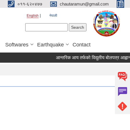
०११-६२०४७७
chautaramun@gmail.com
English
नेपाली
Search form
Search
Softwares
Earthquake
Contact
आन्तरिक आय तर्फको विद्युतीय बोलपत्र आह्वान सम्बन