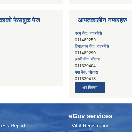
काको फेसबुक पेज
आपतकालीन नम्बरहरु
प्रभु बैंक, बाह्रविसे
011489259
हिमालयन बैंक, बाह्रविसे
011489290
लक्ष्मी बैंक, चाैतारा
011620404
मेगा बैंक, चाैतारा
011620413
जनता बैंक, चाैतारा
थप विवरण
011620406
देव विकास बैंक, बाह्रविसे
011401005
देव विकास बैंक, जलविरे
eGov services
011403051
सिभिल बैंक, मेलम्ची
ress Report
Vital Registration
011401055