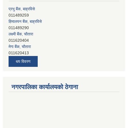
प्रभु बैंक, बाह्रविसे
011489259
हिमालयन बैंक, बाह्रविसे
011489290
लक्ष्मी बैंक, चाैतारा
011620404
मेगा बैंक, चाैतारा
011620413
जनता बैंक, चाैतारा
थप विवरण
011620406
देव विकास बैंक, बाह्रविसे
011401005
देव विकास बैंक, जलविरे
नगरपालिका कार्यालयको ठेगाना
011403051
सिभिल बैंक, मेलम्ची
011401055
नेपाल क्रेडिट एण्ड कमर्स बैंक, चाैतारा
011620402
यति विकास बैंक, मांखा
011482150