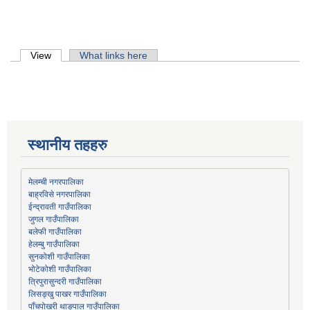
Primary tabs
View
(active tab)
What links here
स्थानीय तहहरु
मेलम्ची नगरपालिका
बाह्रविसे नगरपालिका
जुगल गाउँपालिका
हेलम्बु गाउँपालिका
भोटेकोशी गाउँपालिका
त्रिपुरासुन्दरी गाउँपालिका
लिसङ्खु पाखर गाउँपालिका
पाँचपोखरी थाङपाल गाउँपालिका