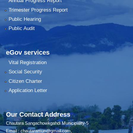
Annual Progress Report
Trimester Progress Report
Public Hearing
Public Audit
eGov services
Vital Registration
Social Security
Citizen Charter
Application Letter
Our Contact Address
Chautara Sangachowkgahdi Municipality-5
Email :
chautaramun@gmail.com
,