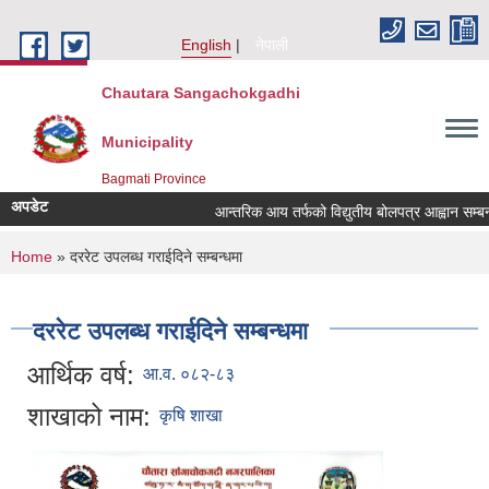
Skip to main content
English
नेपाली
Chautara Sangachokgadhi
Municipality
Bagmati Province
अपडेट
आन्तरिक आय तर्फको विद्युतीय बोलपत्र आह्वान सम्बन्धी स
You are here
Home
» दररेट उपलब्ध गराईदिने सम्बन्धमा
दररेट उपलब्ध गराईदिने सम्बन्धमा
आर्थिक वर्ष:
आ.व. ०८२-८३
शाखाको नाम:
कृषि शाखा