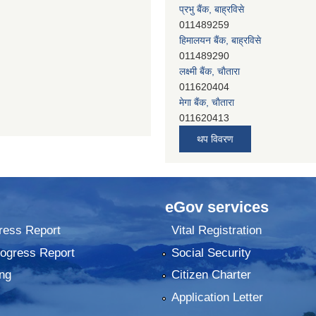
प्रभु बैंक, बाह्रविसे
011489259
हिमालयन बैंक, बाह्रविसे
011489290
लक्ष्मी बैंक, चाैतारा
011620404
मेगा बैंक, चाैतारा
011620413
जनता बैंक, चाैतारा
थप विवरण
011620406
देव विकास बैंक, बाह्रविसे
011401005
देव विकास बैंक, जलविरे
eGov services
011403051
सिभिल बैंक, मेलम्ची
ress Report
Vital Registration
011401055
rogress Report
Social Security
नेपाल क्रेडिट एण्ड कमर्स बैंक, चाैतारा
011620402
ng
Citizen Charter
यति विकास बैंक, मांखा
Application Letter
011482150