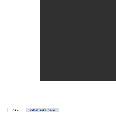
Primary tabs
View
(active tab)
What links here