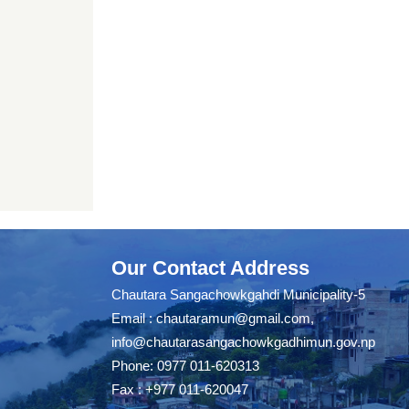
Our Contact Address
Chautara Sangachowkgahdi Municipality-5
Email :
chautaramun@gmail.com
,
info@chautarasangachowkgadhimun.gov.np
Phone: 0977 011-620313
Fax : +977 011-620047