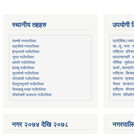
स्थानीय तहहरु
उपयोगी ल
मेलम्ची नगरपालिका
प्रादेशिक/स्
बाह्रविसे नगरपालिका
जुगल गाउँपालिका
प्रधानमन्त्री 
भौतिक पूर्वाध
हेलम्बु गाउँपालिका
ऊर्जा,जलस्रो
भोटेकोशी गाउँपालिका
सामान्य प्रशा
त्रिपुरासुन्दरी गाउँपालिका
नेपाल सरकारक
लिसङ्खु पाखर गाउँपालिका
राष्ट्रिय योज
पाँचपोखरी थाङपाल गाउँपालिका
ठेगाना परिवर्तन
नगर २०७४ देखि २०७८
नगरपालि