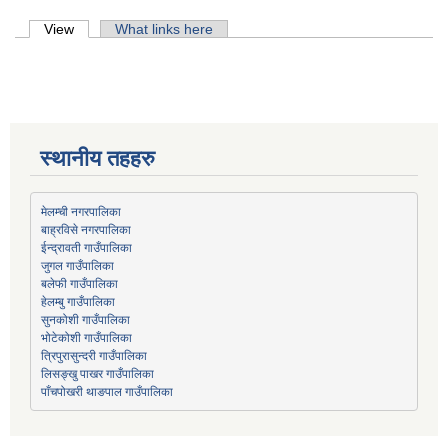
Primary tabs
View
(active tab)
What links here
स्थानीय तहहरु
मेलम्ची नगरपालिका
बाह्रविसे नगरपालिका
जुगल गाउँपालिका
हेलम्बु गाउँपालिका
भोटेकोशी गाउँपालिका
त्रिपुरासुन्दरी गाउँपालिका
लिसङ्खु पाखर गाउँपालिका
पाँचपोखरी थाङपाल गाउँपालिका