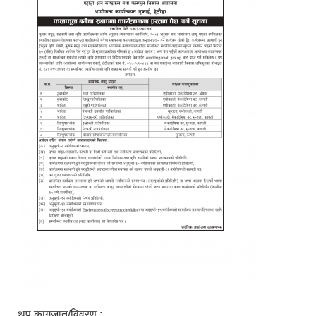
थप कागजात/विवरण :