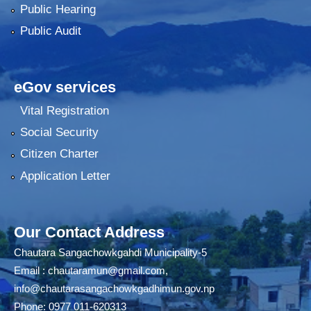
Public Hearing
Public Audit
eGov services
Vital Registration
Social Security
Citizen Charter
Application Letter
Our Contact Address
Chautara Sangachowkgahdi Municipality-5
Email :
chautaramun@gmail.com
,
info@chautarasangachowkgadhimun.gov.np
Phone: 0977 011-620313