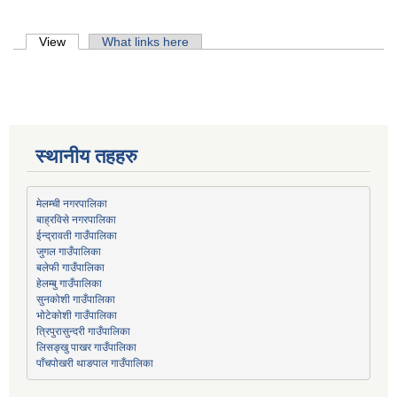
Primary tabs
View
(active tab)
What links here
स्थानीय तहहरु
मेलम्ची नगरपालिका
बाह्रविसे नगरपालिका
जुगल गाउँपालिका
हेलम्बु गाउँपालिका
भोटेकोशी गाउँपालिका
त्रिपुरासुन्दरी गाउँपालिका
लिसङ्खु पाखर गाउँपालिका
पाँचपोखरी थाङपाल गाउँपालिका