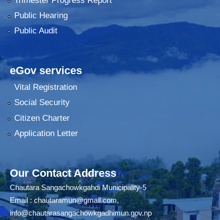
Trimester Progress Report
Public Hearing
Public Audit
eGov services
Vital Registration
Social Security
Citizen Charter
Application Letter
Our Contact Address
Chautara Sangachowkgahdi Municipality-5
Email :
chautaramun@gmail.com
,
info@chautarasangachowkgadhimun.gov.np