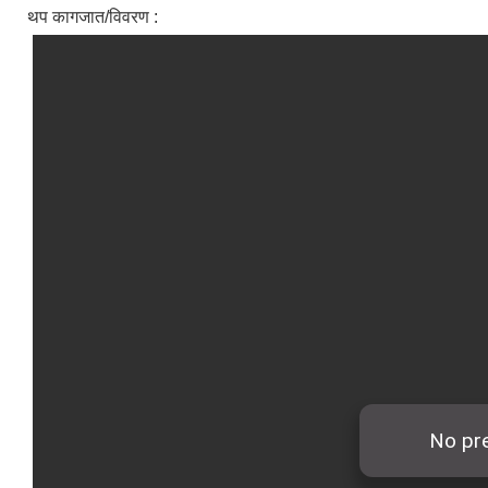
थप कागजात/विवरण :